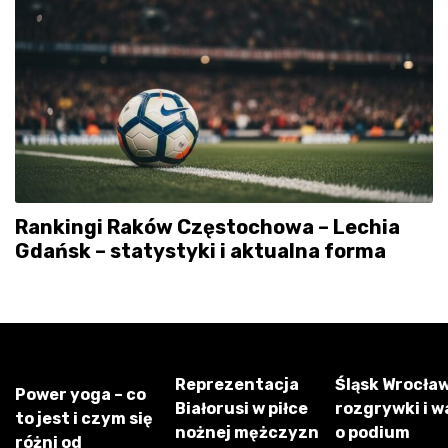
Rankingi Raków Częstochowa – Lechia
Gdańsk – statystyki i aktualna forma
Reprezentacja
Śląsk Wrocław
Power yoga – co
Białorusi w piłce
rozgrywki i w
to jest i czym się
nożnej mężczyzn
o podium
różni od