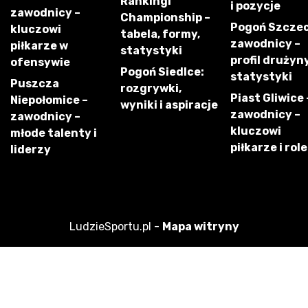
Rankingi
i pozycje
zawodnicy –
Championship –
Pogoń Szczec
kluczowi
tabela, formy,
zawodnicy –
piłkarze w
statystyki
profil drużyny
ofensywie
Pogoń Siedlce:
statystyki
Puszcza
rozgrywki,
Piast Gliwice 
Niepołomice –
wyniki i aspiracje
zawodnicy –
zawodnicy –
kluczowi
młode talenty i
piłkarze i role
liderzy
LudzieSportu.pl -
Mapa witryny