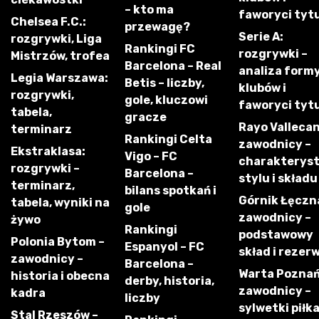
– kto ma
faworyci tyt
Chelsea F.C.:
przewagę?
Serie A:
rozgrywki, Liga
Rankingi FC
rozgrywki –
Mistrzów, trofea
Barcelona – Real
analiza form
Legia Warszawa:
Betis – liczby,
klubów i
rozgrywki,
gole, kluczowi
faworyci tyt
tabela,
gracze
Rayo Vallecan
terminarz
Rankingi Celta
zawodnicy –
Ekstraklasa:
Vigo – FC
charakterys
rozgrywki –
Barcelona –
stylu i składu
terminarz,
bilans spotkań i
Górnik Łęczn
tabela, wyniki na
gole
zawodnicy –
żywo
Rankingi
podstawowy
Polonia Bytom –
Espanyol – FC
skład i rezer
zawodnicy –
Barcelona –
Warta Poznań
historia i obecna
derby, historia,
zawodnicy –
kadra
liczby
sylwetki piłk
Stal Rzeszów –