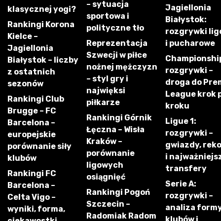
– sytuacja
Jagiellonia
klasycznej yogi?
sportowa i
Białystok:
Rankingi Korona
polityczne tło
rozgrywki li
Kielce –
Reprezentacja
i pucharowe
Jagiellonia
Szwecji w piłce
Championshi
Białystok – liczby
nożnej mężczyzn
rozgrywki –
z ostatnich
– styl gry i
droga do Pre
sezonów
najwięksi
League krok 
Rankingi Club
piłkarze
kroku
Brugge – FC
Rankingi Górnik
Ligue 1:
Barcelona –
Łęczna – Wisła
rozgrywki –
europejskie
Kraków –
gwiazdy, rek
porównanie siły
porównanie
i najważniejs
klubów
ligowych
transfery
Rankingi FC
osiągnięć
Serie A:
Barcelona –
Rankingi Pogoń
rozgrywki –
Celta Vigo –
Szczecin –
analiza form
wyniki, forma,
Radomiak Radom
klubów i
ciekawostki