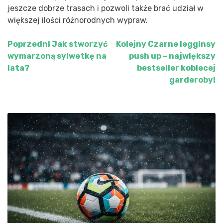
jeszcze dobrze trasach i pozwoli także brać udział w
większej ilości różnorodnych wypraw.
Poprzedni
Jak stworzyć
Kolejny
Czarne legginsy
Nawigacja
wymarzoną sylwetkę na
push up – największy
wpisu
lata?
bestseller kobiecej
garderoby!