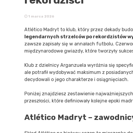
1 marca 2026
Atlético Madryt to klub, który przez dekady b
legendarnych strzelców po rekordzistów wy
zawsze zapisały się w annałach futbolu. Czerwono
międzynarodowe gwiazdy, które tworzyły sukcesy
Klub z dzielnicy Arganzuela wyróżnia się specyf
ale potrafił wydobywać maksimum z posiadanych z
decydowali o jego charakterze i osiągnięciach.
Poniżej znajdziesz zestawienie najważniejszych 
przeszłości, które definiowały kolejne epoki mad
Atlético Madryt – zawodnic