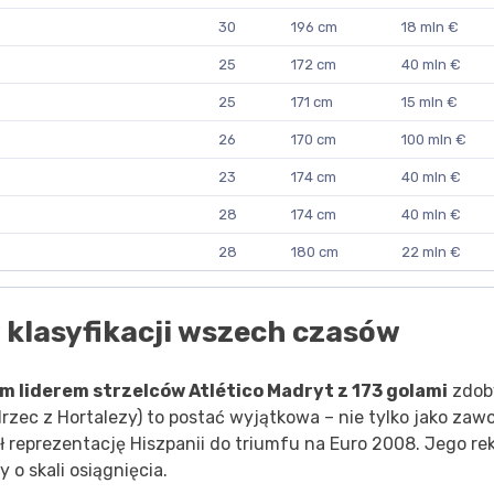
30
196 cm
18 mln €
25
172 cm
40 mln €
25
171 cm
15 mln €
26
170 cm
100 mln €
23
174 cm
40 mln €
28
174 cm
40 mln €
28
180 cm
22 mln €
y klasyfikacji wszech czasów
 liderem strzelców Atlético Madryt z 173 golami
zdob
rzec z Hortalezy) to postać wyjątkowa – nie tylko jako zawo
ił reprezentację Hiszpanii do triumfu na Euro 2008. Jego re
 o skali osiągnięcia.