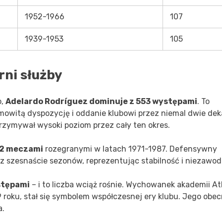
1952-1966
107
1939-1953
105
rni służby
o,
Adelardo Rodríguez dominuje z 553 występami
. To
amowitą dyspozycję i oddanie klubowi przez niemal dwie dek
utrzymywał wysoki poziom przez cały ten okres.
82 meczami
rozegranymi w latach 1971-1987. Defensywny
 szesnaście sezonów, reprezentując stabilność i niezawod
stępami
– i to liczba wciąż rośnie. Wychowanek akademii Atl
roku, stał się symbolem współczesnej ery klubu. Jego obe
a.