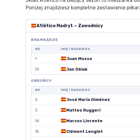
Skład Atlético na bieżący sezon to mieszanka d
Poniżej znajdziesz kompletne zestawienie piłkar
Atlético Madryt — Zawodnicy
BRAMKARZE
NR
IMIĘ I NAZWISKO
1
Juan Musso
13
Jan Oblak
OBROŃCY
NR
IMIĘ I NAZWISKO
2
José María Giménez
3
Matteo Ruggeri
14
Marcos Llorente
15
Clément Lenglet