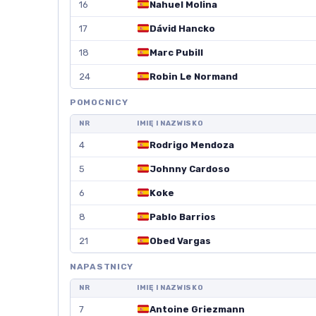
16
Nahuel Molina
17
Dávid Hancko
18
Marc Pubill
24
Robin Le Normand
POMOCNICY
NR
IMIĘ I NAZWISKO
4
Rodrigo Mendoza
5
Johnny Cardoso
6
Koke
8
Pablo Barrios
21
Obed Vargas
NAPASTNICY
NR
IMIĘ I NAZWISKO
7
Antoine Griezmann