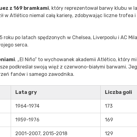
uez z 169 bramkami
, który reprezentował barwy klubu w l
ł w Atlético niemal całą karierę, zdobywając liczne trofea i
5 roku po latach spędzonych w Chelsea, Liverpoolu i AC Mila
ojego serca.
eniami
. „El Niño” to wychowanek akademii Atlético, który m
sze podkreślał swoją więź z czerwono-białymi barwami. Je
arzeń fanów i samego zawodnika.
Lata gry
Liczba goli
1964-1974
173
1959-1976
169
2001-2007, 2015-2018
129