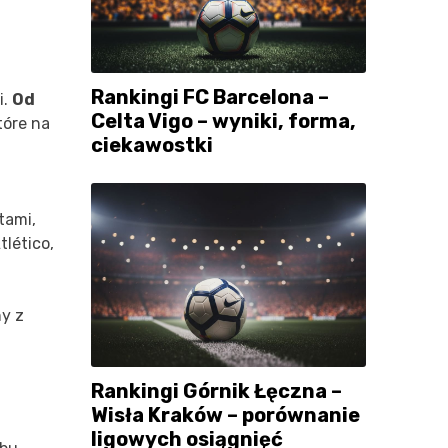
Rankingi FC Barcelona –
i.
Od
Celta Vigo – wyniki, forma,
tóre na
ciekawostki
tami,
tlético,
ny z
Rankingi Górnik Łęczna –
Wisła Kraków – porównanie
ligowych osiągnięć