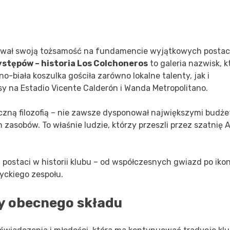
udował swoją tożsamość na fundamencie wyjątkowych postac
stępów – historia Los Colchoneros
to galeria nazwisk, k
-biała koszulka gościła zarówno lokalne talenty, jak i
 na Estadio Vicente Calderón i Wanda Metropolitano.
iczną filozofią – nie zawsze dysponował największymi budże
asobów. To właśnie ludzie, którzy przeszli przez szatnię A
postaci w historii klubu – od współczesnych gwiazd po iko
ryckiego zespołu.
y obecnego składu