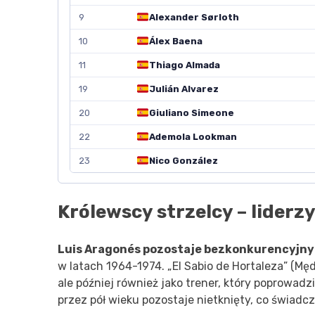
9
Alexander Sørloth
10
Álex Baena
11
Thiago Almada
19
Julián Alvarez
20
Giuliano Simeone
22
Ademola Lookman
23
Nico González
Królewscy strzelcy – liderz
Luis Aragonés pozostaje bezkonkurencyjnym
w latach 1964-1974. „El Sabio de Hortaleza” (Męd
ale później również jako trener, który poprowadz
przez pół wieku pozostaje nietknięty, co świadczy