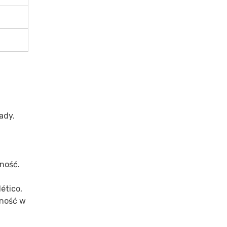
ady.
ność.
ético,
cność w