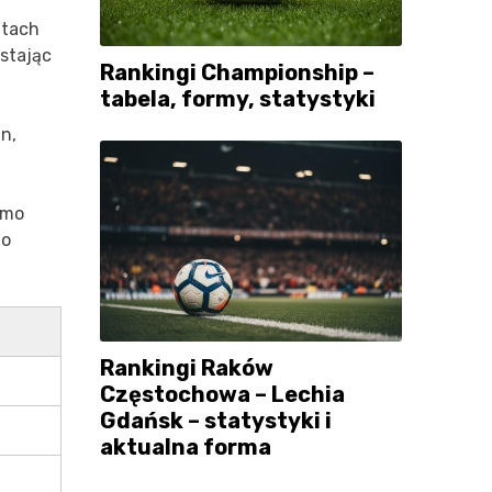
atach
 stając
Rankingi Championship –
tabela, formy, statystyki
n,
imo
go
Rankingi Raków
Częstochowa – Lechia
Gdańsk – statystyki i
aktualna forma