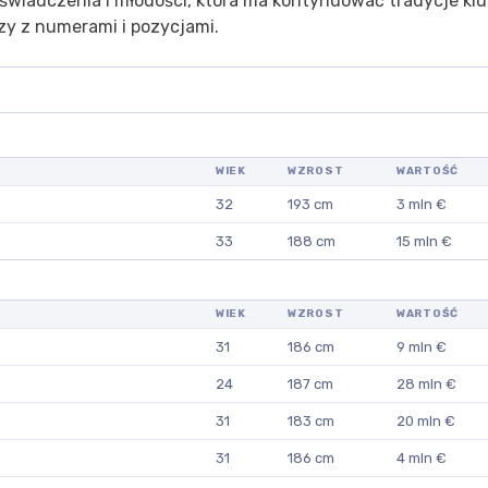
oświadczenia i młodości, która ma kontynuować tradycje klu
zy z numerami i pozycjami.
WIEK
WZROST
WARTOŚĆ
32
193 cm
3 mln €
33
188 cm
15 mln €
WIEK
WZROST
WARTOŚĆ
31
186 cm
9 mln €
24
187 cm
28 mln €
31
183 cm
20 mln €
31
186 cm
4 mln €