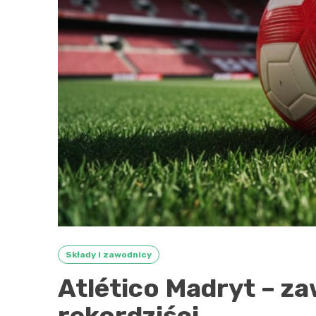
Składy i zawodnicy
Atlético Madryt – za
rekordziści