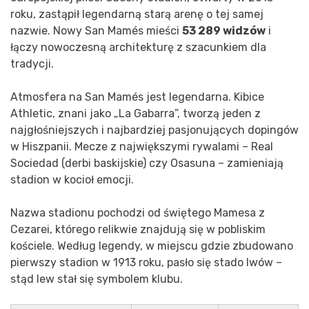
roku, zastąpił legendarną starą arenę o tej samej
nazwie. Nowy San Mamés mieści
53 289 widzów
i
łączy nowoczesną architekturę z szacunkiem dla
tradycji.
Atmosfera na San Mamés jest legendarna. Kibice
Athletic, znani jako „La Gabarra”, tworzą jeden z
najgłośniejszych i najbardziej pasjonujących dopingów
w Hiszpanii. Mecze z największymi rywalami – Real
Sociedad (derbi baskijskie) czy Osasuna – zamieniają
stadion w kocioł emocji.
Nazwa stadionu pochodzi od świętego Mamesa z
Cezarei, którego relikwie znajdują się w pobliskim
kościele. Według legendy, w miejscu gdzie zbudowano
pierwszy stadion w 1913 roku, pasło się stado lwów –
stąd lew stał się symbolem klubu.