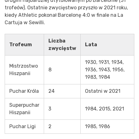
drugim najbardziej utytułowanym po Barcelonie (31
trofeów). Ostatnie zwycięstwo przyszło w 2021 roku,
kiedy Athletic pokonał Barcelonę 4:0 w finale na La
Cartuja w Sewilli.
Liczba
Trofeum
Lata
zwycięstw
1930, 1931, 1934,
Mistrzostwo
8
1936, 1943, 1956,
Hiszpanii
1983, 1984
Puchar Króla
24
Ostatni w 2021
Superpuchar
3
1984, 2015, 2021
Hiszpanii
Puchar Ligi
2
1985, 1986