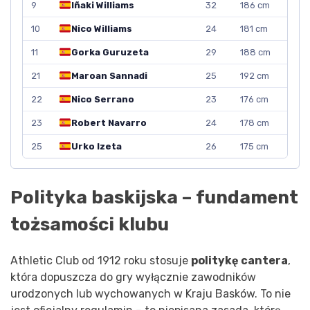
9
Iñaki Williams
32
186 cm
10
Nico Williams
24
181 cm
11
Gorka Guruzeta
29
188 cm
21
Maroan Sannadi
25
192 cm
22
Nico Serrano
23
176 cm
23
Robert Navarro
24
178 cm
25
Urko Izeta
26
175 cm
Polityka baskijska – fundament
tożsamości klubu
Athletic Club od 1912 roku stosuje
politykę cantera
,
która dopuszcza do gry wyłącznie zawodników
urodzonych lub wychowanych w Kraju Basków. To nie