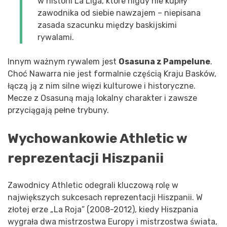
w historii La Liga, które nigdy nie kupiły
zawodnika od siebie nawzajem – niepisana
zasada szacunku między baskijskimi
rywalami.
Innym ważnym rywalem jest
Osasuna z Pampelune
.
Choć Nawarra nie jest formalnie częścią Kraju Basków,
łączą ją z nim silne więzi kulturowe i historyczne.
Mecze z Osasuną mają lokalny charakter i zawsze
przyciągają pełne trybuny.
Wychowankowie Athletic w
reprezentacji Hiszpanii
Zawodnicy Athletic odegrali kluczową rolę w
największych sukcesach reprezentacji Hiszpanii. W
złotej erze „La Roja” (2008-2012), kiedy Hiszpania
wygrała dwa mistrzostwa Europy i mistrzostwa świata,