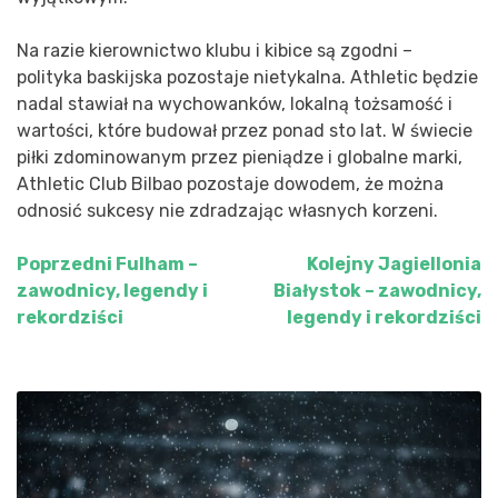
Na razie kierownictwo klubu i kibice są zgodni –
polityka baskijska pozostaje nietykalna. Athletic będzie
nadal stawiał na wychowanków, lokalną tożsamość i
wartości, które budował przez ponad sto lat. W świecie
piłki zdominowanym przez pieniądze i globalne marki,
Athletic Club Bilbao pozostaje dowodem, że można
odnosić sukcesy nie zdradzając własnych korzeni.
Poprzedni
Fulham –
Kolejny
Jagiellonia
Nawigacja
zawodnicy, legendy i
Białystok – zawodnicy,
wpisu
rekordziści
legendy i rekordziści