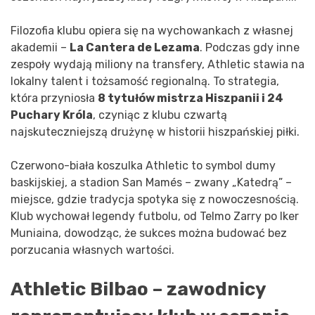
Filozofia klubu opiera się na wychowankach z własnej
akademii –
La Cantera de Lezama
. Podczas gdy inne
zespoły wydają miliony na transfery, Athletic stawia na
lokalny talent i tożsamość regionalną. To strategia,
która przyniosła
8 tytułów mistrza Hiszpanii i 24
Puchary Króla
, czyniąc z klubu czwartą
najskuteczniejszą drużynę w historii hiszpańskiej piłki.
Czerwono-biała koszulka Athletic to symbol dumy
baskijskiej, a stadion San Mamés – zwany „Katedrą” –
miejsce, gdzie tradycja spotyka się z nowoczesnością.
Klub wychował legendy futbolu, od Telmo Zarry po Iker
Muniaina, dowodząc, że sukces można budować bez
porzucania własnych wartości.
Athletic Bilbao – zawodnicy