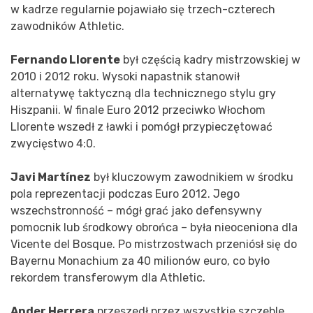
w kadrze regularnie pojawiało się trzech-czterech
zawodników Athletic.
Fernando Llorente
był częścią kadry mistrzowskiej w
2010 i 2012 roku. Wysoki napastnik stanowił
alternatywę taktyczną dla technicznego stylu gry
Hiszpanii. W finale Euro 2012 przeciwko Włochom
Llorente wszedł z ławki i pomógł przypieczętować
zwycięstwo 4:0.
Javi Martínez
był kluczowym zawodnikiem w środku
pola reprezentacji podczas Euro 2012. Jego
wszechstronność – mógł grać jako defensywny
pomocnik lub środkowy obrońca – była nieoceniona dla
Vicente del Bosque. Po mistrzostwach przeniósł się do
Bayernu Monachium za 40 milionów euro, co było
rekordem transferowym dla Athletic.
Ander Herrera
przeszedł przez wszystkie szczeble