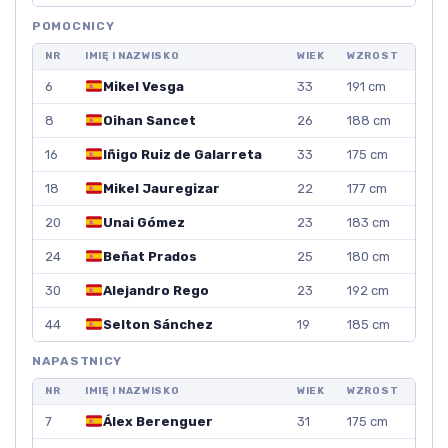
POMOCNICY
NR
IMIĘ I NAZWISKO
WIEK
WZROST
6
Mikel Vesga
33
191 cm
8
Oihan Sancet
26
188 cm
16
Iñigo Ruiz de Galarreta
33
175 cm
18
Mikel Jauregizar
22
177 cm
20
Unai Gómez
23
183 cm
24
Beñat Prados
25
180 cm
30
Alejandro Rego
23
192 cm
44
Selton Sánchez
19
185 cm
NAPASTNICY
NR
IMIĘ I NAZWISKO
WIEK
WZROST
7
Álex Berenguer
31
175 cm