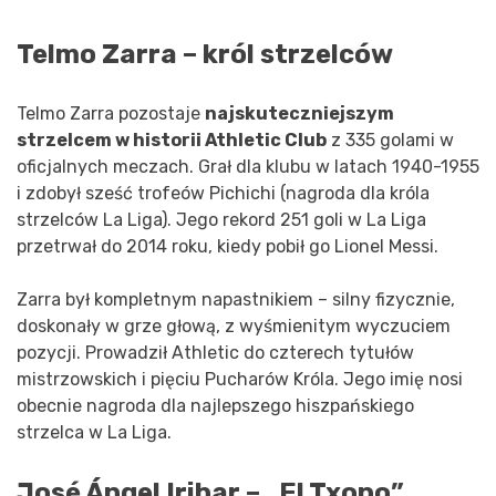
Telmo Zarra – król strzelców
Telmo Zarra pozostaje
najskuteczniejszym
strzelcem w historii Athletic Club
z 335 golami w
oficjalnych meczach. Grał dla klubu w latach 1940-1955
i zdobył sześć trofeów Pichichi (nagroda dla króla
strzelców La Liga). Jego rekord 251 goli w La Liga
przetrwał do 2014 roku, kiedy pobił go Lionel Messi.
Zarra był kompletnym napastnikiem – silny fizycznie,
doskonały w grze głową, z wyśmienitym wyczuciem
pozycji. Prowadził Athletic do czterech tytułów
mistrzowskich i pięciu Pucharów Króla. Jego imię nosi
obecnie nagroda dla najlepszego hiszpańskiego
strzelca w La Liga.
José Ángel Iribar – „El Txopo”