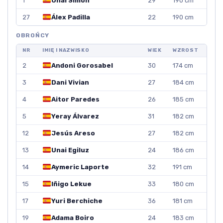
1
Unai Simón
29
190 cm
27
Álex Padilla
22
190 cm
OBROŃCY
NR
IMIĘ I NAZWISKO
WIEK
WZROST
2
Andoni Gorosabel
30
174 cm
3
Dani Vivian
27
184 cm
4
Aitor Paredes
26
185 cm
5
Yeray Álvarez
31
182 cm
12
Jesús Areso
27
182 cm
13
Unai Egiluz
24
186 cm
14
Aymeric Laporte
32
191 cm
15
Iñigo Lekue
33
180 cm
17
Yuri Berchiche
36
181 cm
19
Adama Boiro
24
183 cm