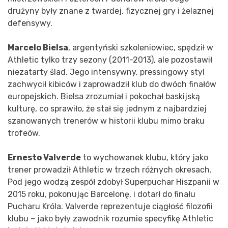
drużyny były znane z twardej, fizycznej gry i żelaznej
defensywy.
Marcelo Bielsa
, argentyński szkoleniowiec, spędził w
Athletic tylko trzy sezony (2011-2013), ale pozostawił
niezatarty ślad. Jego intensywny, pressingowy styl
zachwycił kibiców i zaprowadził klub do dwóch finałów
europejskich. Bielsa zrozumiał i pokochał baskijską
kulturę, co sprawiło, że stał się jednym z najbardziej
szanowanych trenerów w historii klubu mimo braku
trofeów.
Ernesto Valverde
to wychowanek klubu, który jako
trener prowadził Athletic w trzech różnych okresach.
Pod jego wodzą zespół zdobył Superpuchar Hiszpanii w
2015 roku, pokonując Barcelonę, i dotarł do finału
Pucharu Króla. Valverde reprezentuje ciągłość filozofii
klubu – jako były zawodnik rozumie specyfikę Athletic